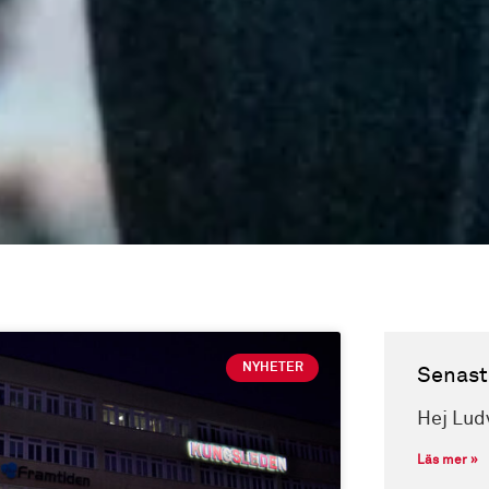
NYHETER
Senast
Hej Lud
Läs mer »