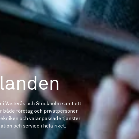
landen
 i Västerås och Stockholm samt ett
er både företag och privatpersoner
tekniken och välanpassade tjänster.
tion och service i hela riket.