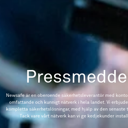
Pressmedde
Newsafe är en oberoende säkerhetsleverantör med kontor
omfattande och kunnigt nätverk i hela landet. Vi erbjud
kompletta säkerhetslösningar, med hjälp av den senaste 
Tack vare vårt nätverk kan vi ge kedjekunder installa