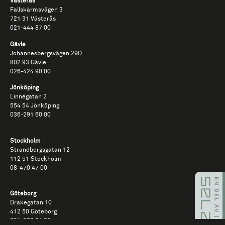
Västerås
Fallskärmsvägen​ 3​
721​ 31​ Västerås​
021-​444​ 87​ 00
Gävle
Johannesbergsvägen 29D
802 93 Gävle
026-​424​ 90​ 00
Jönköping
Linnégatan 2
554 54 Jönköping
036-291 60 00
Stockholm
Strandbergsgatan 12
112 51 Stockholm
08-470 47 00​
Göteborg
Drakegatan 10
412 50 Göteborg
031-350 34 00