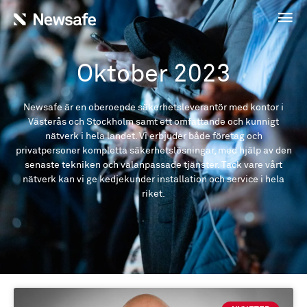
Oktober 2023
Newsafe är en oberoende säkerhetsleverantör med kontor i
Västerås och Stockholm samt ett omfattande och kunnigt
nätverk i hela landet. Vi erbjuder både företag och
privatpersoner kompletta säkerhetslösningar, med hjälp av den
senaste tekniken och välanpassade tjänster. Tack vare vårt
nätverk kan vi ge kedjekunder installation och service i hela
riket.