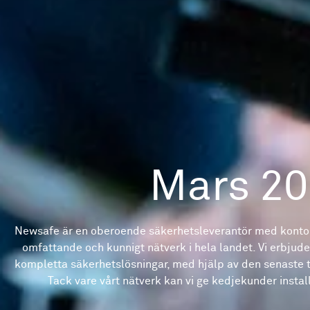
Mars 2
Newsafe är en oberoende säkerhetsleverantör med kontor
omfattande och kunnigt nätverk i hela landet. Vi erbjud
kompletta säkerhetslösningar, med hjälp av den senaste 
Tack vare vårt nätverk kan vi ge kedjekunder installa