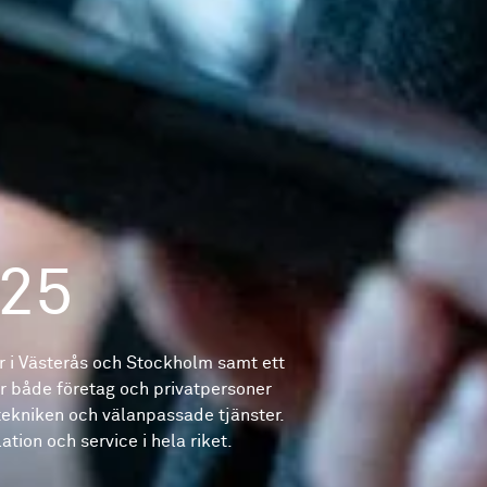
025
 i Västerås och Stockholm samt ett
er både företag och privatpersoner
tekniken och välanpassade tjänster.
tion och service i hela riket.