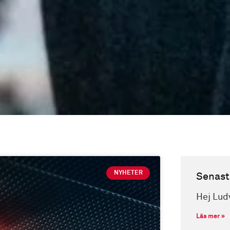
NYHETER
Senast
Hej Lud
Läs mer »