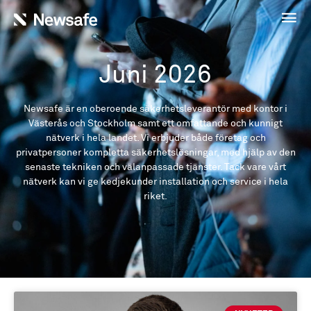
Juni 2026
Newsafe är en oberoende säkerhetsleverantör med kontor i
Västerås och Stockholm samt ett omfattande och kunnigt
nätverk i hela landet. Vi erbjuder både företag och
privatpersoner kompletta säkerhetslösningar, med hjälp av den
senaste tekniken och välanpassade tjänster. Tack vare vårt
nätverk kan vi ge kedjekunder installation och service i hela
riket.