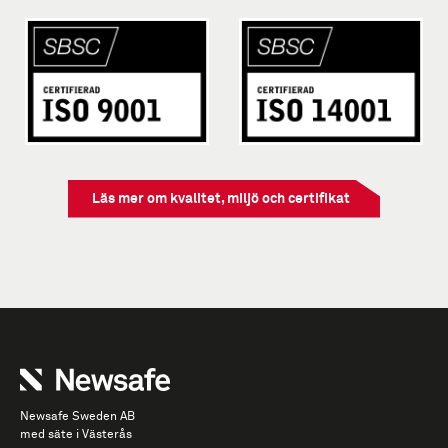
Läs mer om kvalitet, miljö och certifikat
Newsafe Sweden AB
med säte i Västerås