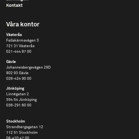
Kontakt
Våra kontor
Västerås
Fallskärmsvägen​ 3​
721​ 31​ Västerås​
021-​444​ 87​ 00
Gävle
Johannesbergsvägen 29D
802 93 Gävle
026-​424​ 90​ 00
Jönköping
Linnégatan 2
554 54 Jönköping
036-291 60 00
Stockholm
Strandbergsgatan 12
112 51 Stockholm
08-470 47 00​