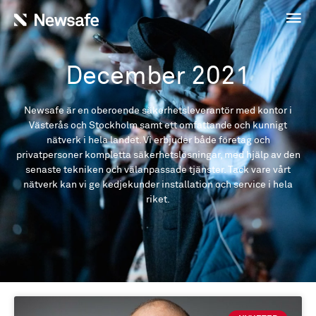
December 2021
Newsafe är en oberoende säkerhetsleverantör med kontor i
Västerås och Stockholm samt ett omfattande och kunnigt
nätverk i hela landet. Vi erbjuder både företag och
privatpersoner kompletta säkerhetslösningar, med hjälp av den
senaste tekniken och välanpassade tjänster. Tack vare vårt
nätverk kan vi ge kedjekunder installation och service i hela
riket.