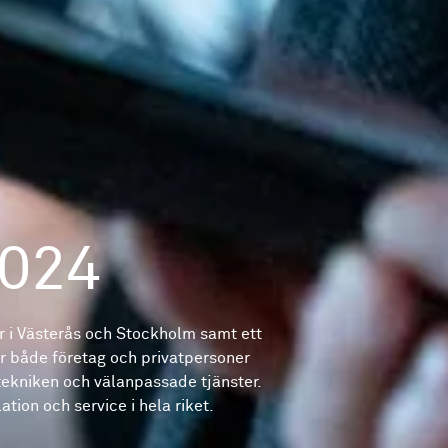
2024
 i Västerås och Stockholm samt ett
er både företag och privatpersoner
tekniken och välanpassade tjänster.
tion och service i hela riket.