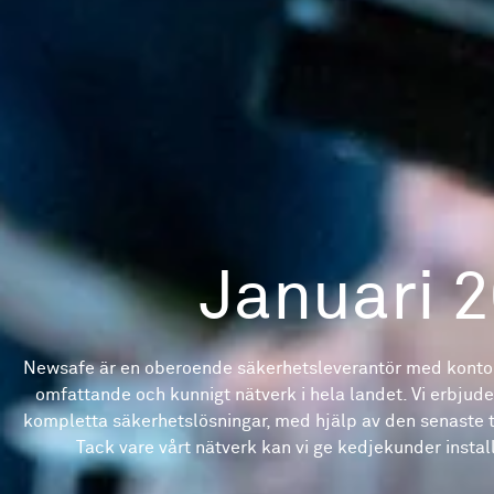
Januari 
Newsafe är en oberoende säkerhetsleverantör med kontor
omfattande och kunnigt nätverk i hela landet. Vi erbjud
kompletta säkerhetslösningar, med hjälp av den senaste 
Tack vare vårt nätverk kan vi ge kedjekunder installa