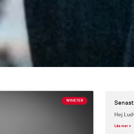
NYHETER
Senast
Hej Lud
Läs mer »