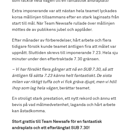
som räckte hela vägen till en fantastisk andraplats!
Extra imponerande var att nästan hela teamet lyckades
korsa mållinjen tillsammans efter en stark laginsats från
start till mål. När Team Newsafe rullade över mållinjen
möttes de av publikens jubel och applåder.
Efter månader av förberedelser, hårt arbete och flera
tidigare försök kunde teamet äntligen fira att målet var
uppnått. Sluttiden skrevs till imponerande 7.23. Hela sju
minuter under den eftertraktade 7.30 gränsen.
– Vi har försökt flera gånger att nå en SUB 7.30, så att
äntligen få sätta 7.23 känns helt fantastiskt. De sista
milen var riktigt tuffa och vi fick gräva djupt, men vi höll
ihop som lag hela vägen
, berättar teamet.
En otroligt stark prestation, ett nytt rekord och ännu ett
bevis på vad målmedvetenhet, laganda och hårt arbete
kan åstadkomma.
Stort grattis till Team Newsafe för en fantastisk
andraplats och ett efterlängtat SUB 7.30!