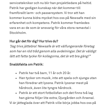
servicetekniker och nu blir han projektledare på heltid.
Patrik har gedigen kunskap när det kommer till
framförallt larm- och passersystem. Vi tror att han
kommer kunna bidra mycket hos oss på Newsafe med sin
erfarenhet och kompetens. Patrik kommer framledes
vara en av de som är ansvarig för våra stora ramavtal i
Stockholm.
Hur går det för dig? Hur trivs du?
”Jag trivs jättebra! Newsafe är ett välfungerande företag
som har en röd tråd genom alla avdelningar. Det är väldigt
lätt att fatta tycke för kollegorna, det är ett bra gäng!”
Snabbfakta om Patrik:
Patrik har två barn, 11 år och 20 år.
Han tycker om musik, inte att spela och sjunga utan
han föredrar att lyssna. Patrik lyssnar mest på
hårdrock, även lite tyngre hårdrock.
Patrik är ett stort fotbollsfan och det finns två lag
han gärna följer lite extra; Djurgården och Arsenal.
Vi är jätteglada över att Patrik ville börja jobba hos oss på