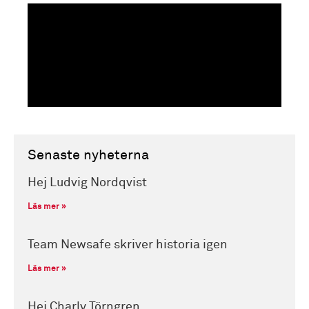
Senaste nyheterna
Hej Ludvig Nordqvist
Läs mer »
Team Newsafe skriver historia igen
Läs mer »
Hej Charly Törngren