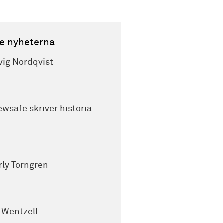
e nyheterna
vig Nordqvist
wsafe skriver historia
rly Törngren
k Wentzell