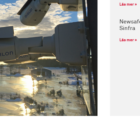
Läs mer »
Newsafe
Sinfra
Läs mer »