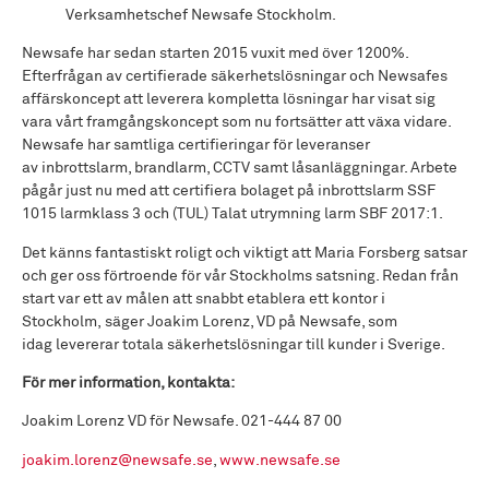
Verksamhetschef Newsafe Stockholm.
Newsafe har sedan starten 2015 vuxit med över 1200%.
Efterfrågan av certifierade säkerhetslösningar och Newsafes
affärskoncept att leverera kompletta lösningar har visat sig
vara vårt framgångskoncept som nu fortsätter att växa vidare.
Newsafe har samtliga certifieringar för leveranser
av inbrottslarm, brandlarm, CCTV samt låsanläggningar. Arbete
pågår just nu med att certifiera bolaget på inbrottslarm SSF
1015 larmklass 3 och (TUL) Talat utrymning larm SBF 2017:1.
Det känns fantastiskt roligt och viktigt att Maria Forsberg satsar
och ger oss förtroende för vår Stockholms satsning. Redan från
start var ett av målen att snabbt etablera ett kontor i
Stockholm, säger Joakim Lorenz, VD på Newsafe, som
idag levererar totala säkerhetslösningar till kunder i Sverige.
För mer information, kontakta:
Joakim Lorenz VD för Newsafe. 021-444 87 00
joakim.lorenz@newsafe.se
,
www.newsafe.se