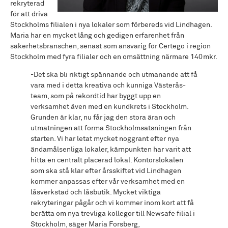
rekryterad
för att driva
Stockholms filialen i nya lokaler som förbereds vid Lindhagen.
Maria har en mycket lång och gedigen erfarenhet från
säkerhetsbranschen, senast som ansvarig för Certego i region
Stockholm med fyra filialer och en omsättning närmare 140mkr.
-Det ska bli riktigt spännande och utmanande att få
vara med i detta kreativa och kunniga Västerås-
team, som på rekordtid har byggt upp en
verksamhet även med en kundkrets i Stockholm.
Grunden är klar, nu får jag den stora äran och
utmatningen att forma Stockholmsatsningen från
starten. Vi har letat mycket noggrant efter nya
ändamålsenliga lokaler, kärnpunkten har varit att
hitta en centralt placerad lokal. Kontorslokalen
som ska stå klar efter årsskiftet vid Lindhagen
kommer anpassas efter vår verksamhet med en
låsverkstad och låsbutik. Mycket viktiga
rekryteringar pågår och vi kommer inom kort att få
berätta om nya trevliga kollegor till Newsafe filial i
Stockholm, säger Maria Forsberg,