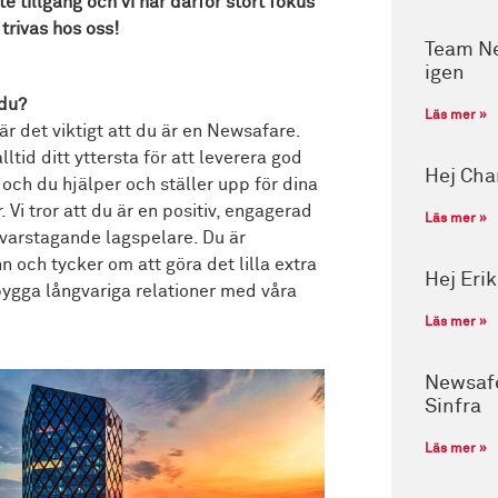
 tillgång och vi har därför stort fokus
rivas hos oss!
Team Ne
igen
du?
Läs mer »
är det viktigt att du är en Newsafare.
lltid ditt yttersta för att leverera god
Hej Cha
 och du hjälper och ställer upp för dina
. Vi tror att du är en positiv, engagerad
Läs mer »
varstagande lagspelare. Du är
n och tycker om att göra det lilla extra
Hej Eri
 bygga långvariga relationer med våra
Läs mer »
Newsafe
Sinfra
Läs mer »