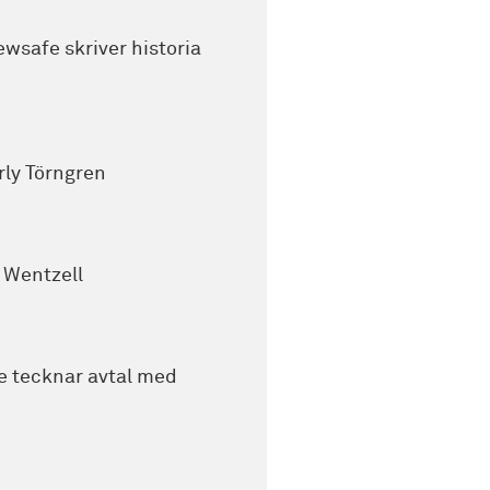
wsafe skriver historia
rly Törngren
k Wentzell
 tecknar avtal med