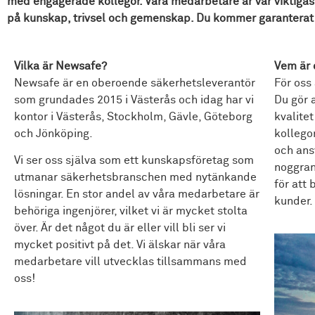
med engagerade kollegor. Våra medarbetare är vår viktigaste
på kunskap, trivsel och gemenskap. Du kommer garanterat t
Vilka är Newsafe?
Vem är 
Newsafe är en oberoende säkerhetsleverantör
För oss 
som grundades 2015 i Västerås och idag har vi
Du gör a
kontor i Västerås, Stockholm, Gävle, Göteborg
kvalitet
och Jönköping.
kollegor
och ans
Vi ser oss själva som ett kunskapsföretag som
noggran
utmanar säkerhetsbranschen med nytänkande
för att
lösningar. En stor andel av våra medarbetare är
kunder.
behöriga ingenjörer, vilket vi är mycket stolta
över. Är det något du är eller vill bli ser vi
mycket positivt på det. Vi älskar när våra
medarbetare vill utvecklas tillsammans med
oss!