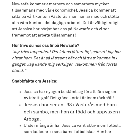
Newsafe kommer att arbeta och samarbeta mycket
tillsammans med vår ekonomichef. Jessica kommer att
sitta på vårt kontor i Västerås, men hon är med och stöttar
alla våra kontor i det dagliga arbetet. Det är väldigt roligt
att Jessica har börjat hos oss på Newsafe och vi ser
framemot att arbeta tillsammans!
Hur trivs du hos oss är på Newsafe?
”Jag trivs toppenbra! Det känns jätteroligt, som att jag har
hittat hem. Det är så lättsamt här och lätt att komma in i
gänget. Jag kände mig verkligen välkommen från första
stund. ”
Snabbfakta om Jessica:
Jessica har nyligen bestämt sig för att lära sig en
ny idrott: golf. Det gröna kortet är inom räckhåll!
Jessica bor sedan -98 i Västerås med barn
och sambo, men hon är född och uppvuxen i
Arboga.
Under många år har Jessica varit aktiv inom fotboll,
som lagledare i sina barns fotbollslag. Hon har