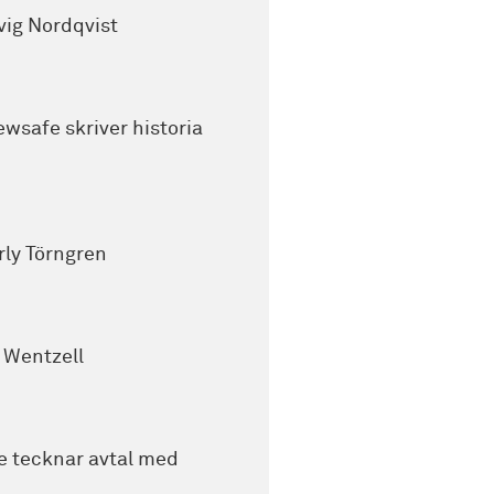
vig Nordqvist
wsafe skriver historia
rly Törngren
k Wentzell
 tecknar avtal med