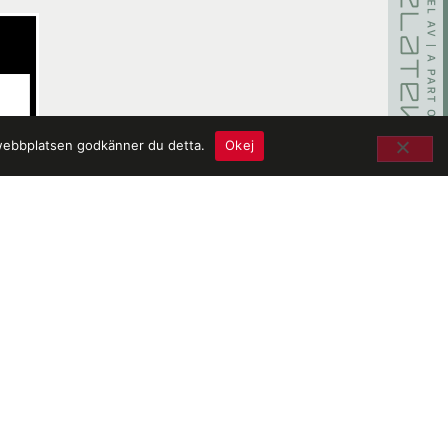
 webbplatsen godkänner du detta.
Okej
Våra kontor
Västerås
Stockholm