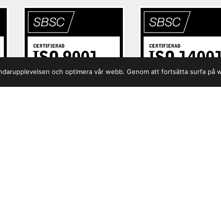
vändarupplevelsen och optimera vår webb. Genom att fortsätta surfa på
 mer om kvalitet, miljö och certifikat
fe
Sitemap
oberoende
Vad vi gör