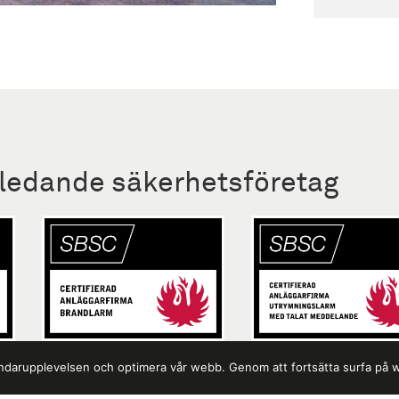
 ledande säkerhetsföretag
vändarupplevelsen och optimera vår webb. Genom att fortsätta surfa på