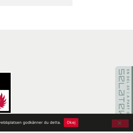
 webbplatsen godkänner du detta.
Okej