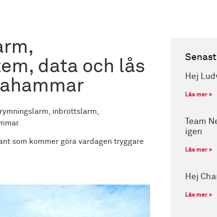
arm,
Senast
tem, data och lås
Hej Lud
lstahammar
Läs mer »
trymningslarm, inbrottslarm,
Team Ne
ammar.
igen
kant som kommer göra vardagen tryggare
Läs mer »
Hej Cha
Läs mer »