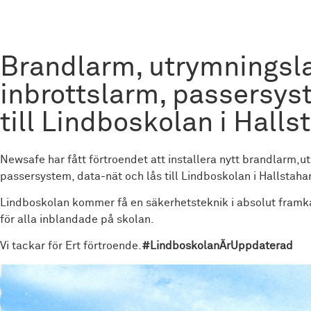
Brandlarm, utrymningsl
inbrottslarm, passersys
till Lindboskolan i Hal
Newsafe har fått förtroendet att installera nytt brandlarm,u
passersystem, data-nät och lås till Lindboskolan i Hallstah
Lindboskolan kommer få en säkerhetsteknik i absolut fram
för alla inblandade på skolan.
Vi tackar för Ert förtroende.
#LindboskolanÄrUppdaterad