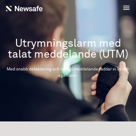
Utrymningslarm med
talat meddelande (UTM)
Med snabb detektering och tydligt meddelande räddar vi liv och
egendom.