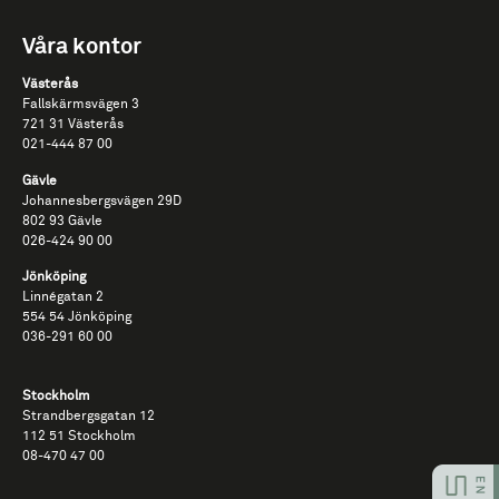
Våra kontor
Västerås
Fallskärmsvägen​ 3​
721​ 31​ Västerås​
021-​444​ 87​ 00
Gävle
Johannesbergsvägen 29D
802 93 Gävle
026-​424​ 90​ 00
Jönköping
Linnégatan 2
554 54 Jönköping
036-291 60 00
Stockholm
Strandbergsgatan 12
112 51 Stockholm
08-470 47 00​