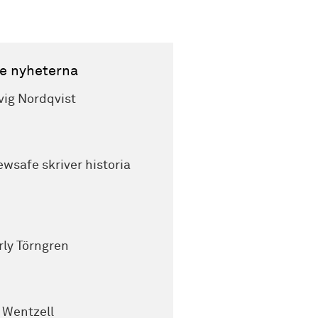
e nyheterna
vig Nordqvist
wsafe skriver historia
rly Törngren
k Wentzell