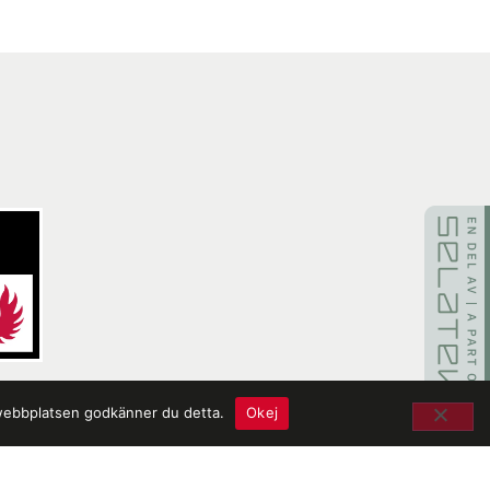
 webbplatsen godkänner du detta.
Okej