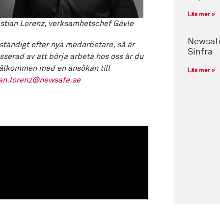
Läs mer »
stian Lorenz, verksamhetschef Gävle
Newsafe
 ständigt efter nya medarbetare, så är
Sinfra
esserad av att börja arbeta hos oss är du
älkommen med en ansökan till
Läs mer »
an.lorenz@newsafe.se