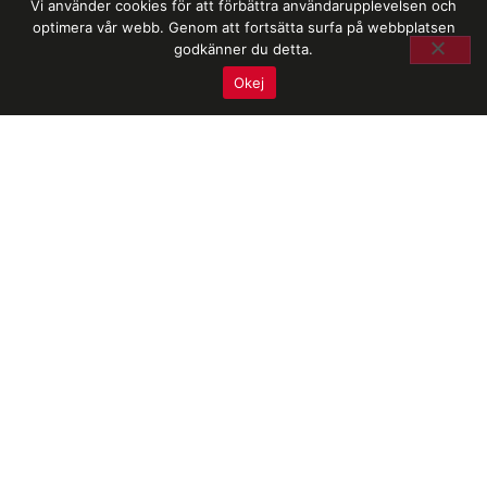
Vi använder cookies för att förbättra användarupplevelsen och
optimera vår webb. Genom att fortsätta surfa på webbplatsen
godkänner du detta.
Okej
Läs mer om kvalitet, miljö och certifikat
Newsafe Sweden AB
med säte i Västerås
Org.nr: 556987-0123
Moms.nr: SE556987012301