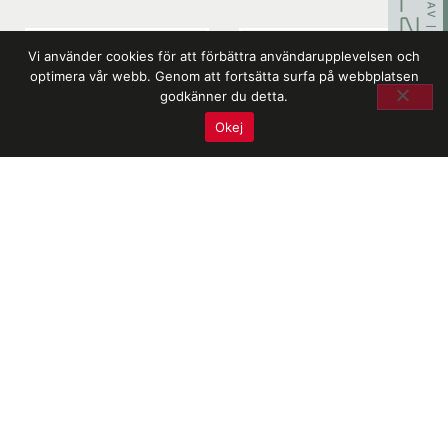
Vi använder cookies för att förbättra användarupplevelsen och
optimera vår webb. Genom att fortsätta surfa på webbplatsen
godkänner du detta.
Okej
Läs mer om kvalitet, miljö och certifikat
Newsafe Sweden AB
med säte i Västerås